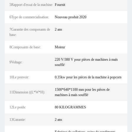
5Rapport d'essai de la machine:
Fournit
6Type de commercialisation:
Nouveau produit 2020
7Garantie des composants de
2 ans
base:
8Composants de base:
Moteur
220 V/380 V pour pièces de machines à maïs
9Voltage:
soufflé
10Le pouvoir:
0.35kw pour les pièces de la machine à popcorn
1500*640*1100 mm pour les pièces de
11Dimension ((L*W*H):
machines à maïs soufflé
12Le poids:
80 KILOGRAMMES
13Garantie:
2 ans