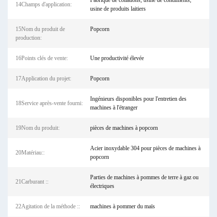
Fabrique de collations, usine de condiments,
14Champs d'application:
usine de produits laitiers
15Nom du produit de
Popcorn
production:
16Points clés de vente:
Une productivité élevée
17Application du projet:
Popcorn
Ingénieurs disponibles pour l'entretien des
18Service après-vente fourni:
machines à l'étranger
19Nom du produit:
pièces de machines à popcorn
Acier inoxydable 304 pour pièces de machines à
20Matériau::
popcorn
Parties de machines à pommes de terre à gaz ou
21Carburant ::
électriques
22Agitation de la méthode ::
machines à pommer du maïs