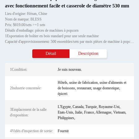
avec fonctionnement facile et casserole de diamètre 530 mm
Lieu d'origine: Hénan, Chine
Nom de marque: BLESS
Prix: $619.00/sets >=1 sets
Détails d'emballage: pièces de machines à popcorn
1Exportation de boîtier en bois standard pour une seule machine
Capacité d'approvisionnement: 500 ensembles/sets par mois pièces de machine à popcorn
Détail
Description
1Condition:
Je suis nouveau.
Hôtels, usine de fabrication, usine d'aliments et
2Industrie concernée:
de boissons, restaurant, usage domestique,
épiceri
L'Egypte, Canada, Turquie, Royaume-Uni,
3Emplacement de la salle
Etats-Unis, Italie, France, Allemagne, Vietnam,
d'exposition:
Philippines,
4Vidéo d'inspection de sortie:
Fournit