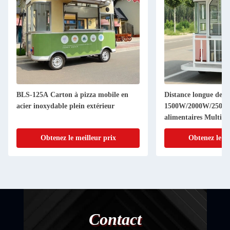
BLS-125A Carton à pizza mobile en
Distance longue de 
acier inoxydable plein extérieur
1500W/2000W/2500W
alimentaires Multifo
Obtenez le meilleur prix
Obtenez le me
Contact