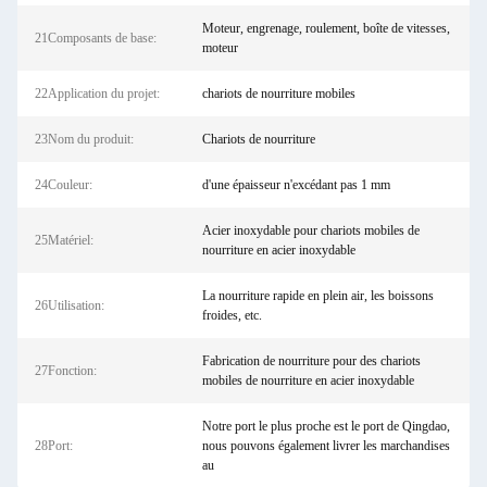
Moteur, engrenage, roulement, boîte de vitesses,
21Composants de base:
moteur
22Application du projet:
chariots de nourriture mobiles
23Nom du produit:
Chariots de nourriture
24Couleur:
d'une épaisseur n'excédant pas 1 mm
Acier inoxydable pour chariots mobiles de
25Matériel:
nourriture en acier inoxydable
La nourriture rapide en plein air, les boissons
26Utilisation:
froides, etc.
Fabrication de nourriture pour des chariots
27Fonction:
mobiles de nourriture en acier inoxydable
Notre port le plus proche est le port de Qingdao,
28Port:
nous pouvons également livrer les marchandises
au