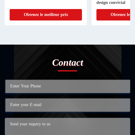
design convivial
Obtenez le meilleur prix
Obtenez le me
Contact