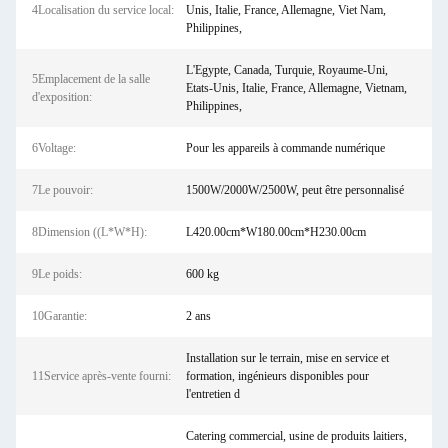
4Localisation du service local:
Unis, Italie, France, Allemagne, Viet Nam,
Philippines,
L'Egypte, Canada, Turquie, Royaume-Uni,
5Emplacement de la salle
Etats-Unis, Italie, France, Allemagne, Vietnam,
d'exposition:
Philippines,
6Voltage:
Pour les appareils à commande numérique
7Le pouvoir:
1500W/2000W/2500W, peut être personnalisé
8Dimension ((L*W*H):
L420.00cm*W180.00cm*H230.00cm
9Le poids:
600 kg
10Garantie:
2 ans
Installation sur le terrain, mise en service et
11Service après-vente fourni:
formation, ingénieurs disponibles pour
l'entretien d
Catering commercial, usine de produits laitiers,