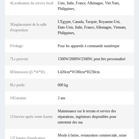
4Localisation du service local:
Unis, Italie, France, Allemagne, Viet Nam,
Philippines,
L'Egypte, Canada, Turquie, Royaume-Uni,
5Emplacement de la salle
Etats-Unis, Italie, France, Allemagne, Vietnam,
d'exposition:
Philippines,
6Voltage:
Pour les appareils à commande numérique
7Le pouvoir:
1500W/2000W/2500W, peut être personnalisé
8Dimension ((L*W*H):
L420cm*W180cm*H230cm
9Le poids:
600 kg
10Garantie:
2 ans
Maintenance sur le terrain et service des
11Service après-vente fourni:
réparations, ingénieurs disponibles pour
entretenir des ma
Meule à farine, restauration commerciale, usine
12Champs d'application: