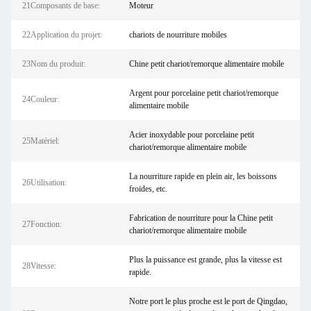
21Composants de base:
Moteur
22Application du projet:
chariots de nourriture mobiles
23Nom du produit:
Chine petit chariot/remorque alimentaire mobile
Argent pour porcelaine petit chariot/remorque
24Couleur:
alimentaire mobile
Acier inoxydable pour porcelaine petit
25Matériel:
chariot/remorque alimentaire mobile
La nourriture rapide en plein air, les boissons
26Utilisation:
froides, etc.
Fabrication de nourriture pour la Chine petit
27Fonction:
chariot/remorque alimentaire mobile
Plus la puissance est grande, plus la vitesse est
28Vitesse:
rapide.
Notre port le plus proche est le port de Qingdao,