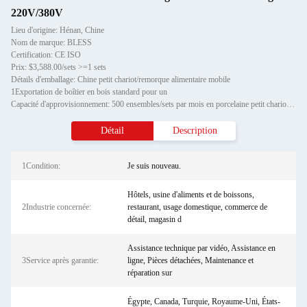
220V/380V
Lieu d'origine: Hénan, Chine
Nom de marque: BLESS
Certification: CE ISO
Prix: $3,588.00/sets >=1 sets
Détails d'emballage: Chine petit chariot/remorque alimentaire mobile
1Exportation de boîtier en bois standard pour un
Capacité d'approvisionnement: 500 ensembles/sets par mois en porcelaine petit chariot/remorque alimentaire mobile
Détail
Description
1Condition:
Je suis nouveau.
Hôtels, usine d'aliments et de boissons,
2Industrie concernée:
restaurant, usage domestique, commerce de
détail, magasin d
Assistance technique par vidéo, Assistance en
3Service après garantie:
ligne, Pièces détachées, Maintenance et
réparation sur
Égypte, Canada, Turquie, Royaume-Uni, États-