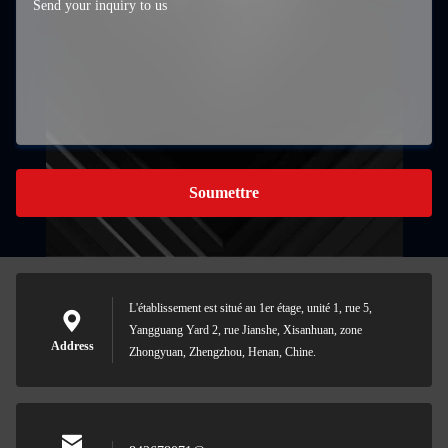
Soumettre
L'établissement est situé au 1er étage, unité 1, rue 5,
Yangguang Yard 2, rue Jianshe, Xisanhuan, zone
Address
Zhongyuan, Zhengzhou, Henan, Chine.