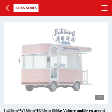
3
/
6
L420cm*W180cm*H230cm 600kg Voiture mobile en argent