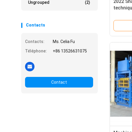
2022 Sha
Ungrouped
(2)
techniqu
long te
Contacts
Contacts:
Ms. Celia Fu
Téléphone:
+86 13526631075
Contact