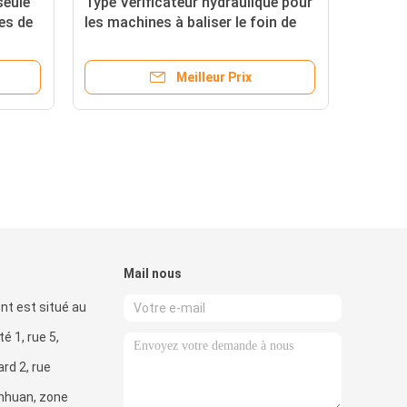
seule
Type Vérificateur hydraulique pour
es de
les machines à baliser le foin de
luzerne prix après service Pièces
de rechange
Meilleur Prix
Mail nous
nt est situé au
té 1, rue 5,
rd 2, rue
anhuan, zone