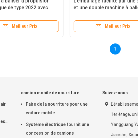
à baliser à propulsion
L'emballage facilité par une 
que de type 2022 avec
et une double machine à ball
technique à vie
foin à trémie avec une super
performance
Meilleur Prix
Meilleur Prix
1
camion mobile de nourriture
Suivez-nous
 air
Faire de la nourriture pour une
L'établisseme
voiture mobile
1er étage, uni
les
Système électrique fournit une
Yangguang Ya
de
concession de camions
Jianshe, Xis