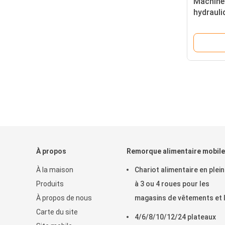
Machine 
hydrauli
service 
À propos
Remorque alimentaire mobile
À la maison
Chariot alimentaire en plein
Produits
à 3 ou 4 roues pour les
À propos de nous
magasins de vêtements et 
Carte du site
usines de transformation 
4/6/8/10/12/24 plateaux