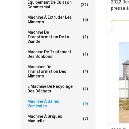
2022 Der
Équipement De Cuisson
(21)
Commercial
presse à 
type hyd
Machine À Extruder Les
(5)
Aliments
Machine De
Transformation De La
(1)
Viande
Machine De Traitement
(1)
Des Bonbons
Machines De
Transformation Des
(4)
Aliments
E Machine De Recyclage
(2)
Des Déchets
Machine À Balles
(9)
Verticales
Machine À Briques
(7)
Manuelle