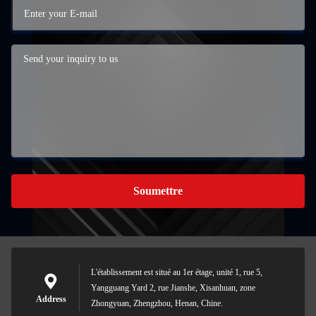
Soumettre
L'établissement est situé au 1er étage, unité 1, rue 5,
Yangguang Yard 2, rue Jianshe, Xisanhuan, zone
Address
Zhongyuan, Zhengzhou, Henan, Chine.