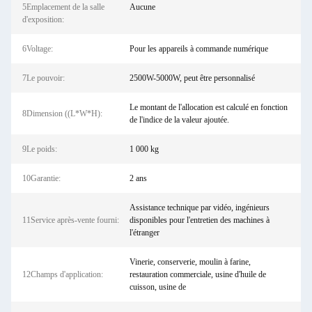
5Emplacement de la salle
Aucune
d'exposition:
6Voltage:
Pour les appareils à commande numérique
7Le pouvoir:
2500W-5000W, peut être personnalisé
Le montant de l'allocation est calculé en fonction
8Dimension ((L*W*H):
de l'indice de la valeur ajoutée.
9Le poids:
1 000 kg
10Garantie:
2 ans
Assistance technique par vidéo, ingénieurs
11Service après-vente fourni:
disponibles pour l'entretien des machines à
l'étranger
Vinerie, conserverie, moulin à farine,
12Champs d'application:
restauration commerciale, usine d'huile de
cuisson, usine de