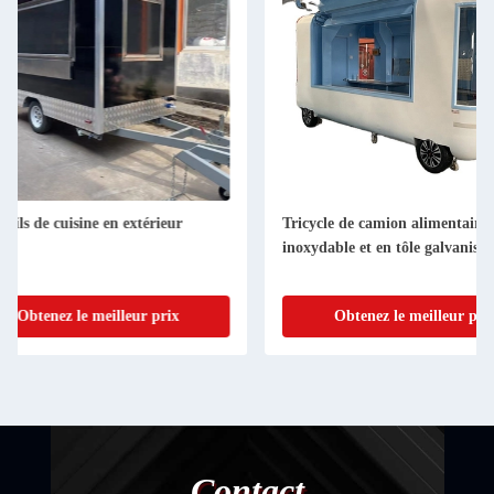
Tricycle de camion alimentaire en acier
BLS-S88 110V/220V c
inoxydable et en tôle galvanisée peinte
mobile de nourritu
Obtenez le meilleur prix
Obtenez le me
Contact