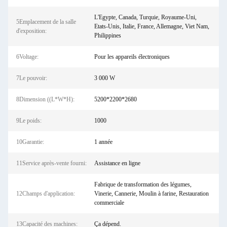
L'Egypte, Canada, Turquie, Royaume-Uni,
5Emplacement de la salle
Etats-Unis, Italie, France, Allemagne, Viet Nam,
d'exposition:
Philippines
6Voltage:
Pour les appareils électroniques
7Le pouvoir:
3 000 W
8Dimension ((L*W*H):
5200*2200*2680
9Le poids:
1000
10Garantie:
1 année
11Service après-vente fourni:
Assistance en ligne
Fabrique de transformation des légumes,
12Champs d'application:
Vinerie, Cannerie, Moulin à farine, Restauration
commerciale
13Capacité des machines:
Ça dépend.