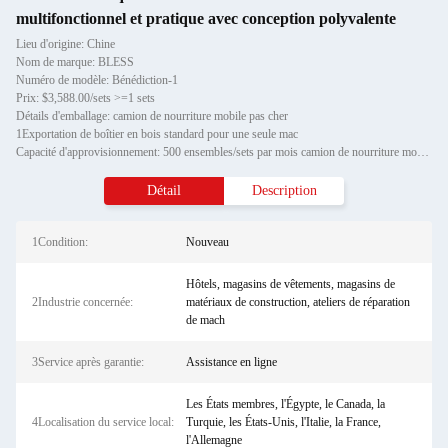
multifonctionnel et pratique avec conception polyvalente
Lieu d'origine: Chine
Nom de marque: BLESS
Numéro de modèle: Bénédiction-1
Prix: $3,588.00/sets >=1 sets
Détails d'emballage: camion de nourriture mobile pas cher
1Exportation de boîtier en bois standard pour une seule mac
Capacité d'approvisionnement: 500 ensembles/sets par mois camion de nourriture mobile pas cher
Détail
Description
1Condition:
Nouveau
Hôtels, magasins de vêtements, magasins de
2Industrie concernée:
matériaux de construction, ateliers de réparation
de mach
3Service après garantie:
Assistance en ligne
Les États membres, l'Égypte, le Canada, la
4Localisation du service local:
Turquie, les États-Unis, l'Italie, la France,
l'Allemagne