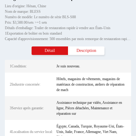
Lieu d'origine: Hénan, Chine
Nom de marque: BLESS
Numéro de modèle: Le numéro de série BLS-S88
Prix: $3,588.00/sets >=1 sets
Détails d'emballage: Trailer de restauration rapide à vendre aux États-Unis
1Exportation de boîtier en bois standard
Capacité d'approvisionnement: 500 ensembles par mois remorque de restauration rapide à vendre
Détail
Description
1Condition:
Je suis nouveau.
Hôtels, magasins de vêtements, magasins de
2Industrie concernée:
matériaux de construction, ateliers de réparation
de mach
Assistance technique par vidéo, Assistance en
3Service après garantie:
ligne, Pièces détachées, Maintenance et
réparation sur
Égypte, Canada, Turquie, Royaume-Uni, États-
4Localisation du service local:
Unis, Italie, France, Allemagne, Viet Nam,