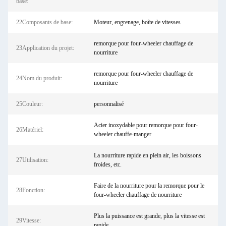
base:
22Composants de base:
Moteur, engrenage, boîte de vitesses
remorque pour four-wheeler chauffage de
23Application du projet:
nourriture
remorque pour four-wheeler chauffage de
24Nom du produit:
nourriture
25Couleur:
personnalisé
Acier inoxydable pour remorque pour four-
26Matériel:
wheeler chauffe-manger
La nourriture rapide en plein air, les boissons
27Utilisation:
froides, etc.
Faire de la nourriture pour la remorque pour le
28Fonction:
four-wheeler chauffage de nourriture
Plus la puissance est grande, plus la vitesse est
29Vitesse:
rapide.