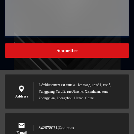
Soumettre
L'établissement est situé au 1er étage, unité 1, rue 5,
Yangguang Yard 2, rue Jianshe, Xisanhuan, zone
Address
Zhongyuan, Zhengzhou, Henan, Chine.
842678071@qq.com
E-mail