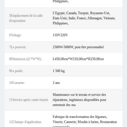
Philippines,
L'Egypte, Canada, Turquie, Royaume-Uni,
5Emplacement de la salle
Etats-Unis, Italie, France, Allemagne, Vietnam,
d'exposition:
Philippines,
6Voltage:
110V220V
7Le pouvoir:
2500W-5000W, peut être personnalisé
8Dimension ((L*W*H):
L450,00cm*W210,00cm*H250,00cm
9Le poids:
1 500 kg
10Garantie:
2 ans
Maintenance sur le terrain et service des
11Service après-vente fourni:
réparations, ingénieurs disponibles pour
entretenir des ma
Fabrique de transformation des légumes,
12Champs d'application:
Vinerie, Cannerie, Moulin à farine, Restauration