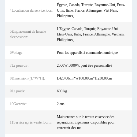
Égypte, Canada, Turquie, Royaume-Uni, États-
4Localisation du service local:
Unis, Italie, France, Allemagne, Viet Nam,
Philippines,
L'Egypte, Canada, Turquie, Royaume-Uni,
5Emplacement de la salle
Etats-Unis, Italie, France, Allemagne, Vietnam,
d'exposition:
Philippines,
6Voltage:
Pour les appareils à commande numérique
7Le pouvoir:
2500W-5000W, peut être personnalisé
8Dimension ((L*W*H):
L420.00cm*W180.00cm*H230.00cm
9Le poids:
600 kg
10Garantie:
2 ans
Maintenance sur le terrain et service des
11Service après-vente fourni:
réparations, ingénieurs disponibles pour
entretenir des ma