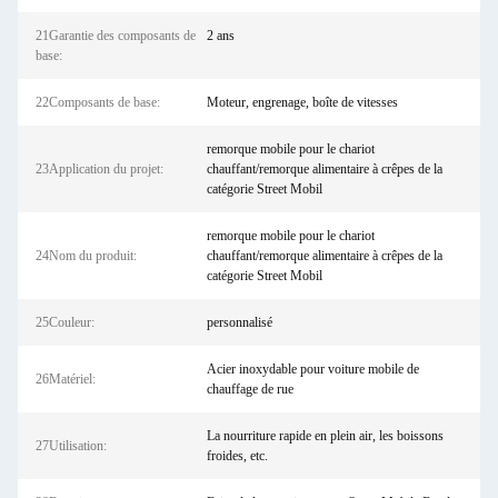
21Garantie des composants de
2 ans
base:
22Composants de base:
Moteur, engrenage, boîte de vitesses
remorque mobile pour le chariot
23Application du projet:
chauffant/remorque alimentaire à crêpes de la
catégorie Street Mobil
remorque mobile pour le chariot
24Nom du produit:
chauffant/remorque alimentaire à crêpes de la
catégorie Street Mobil
25Couleur:
personnalisé
Acier inoxydable pour voiture mobile de
26Matériel:
chauffage de rue
La nourriture rapide en plein air, les boissons
27Utilisation:
froides, etc.