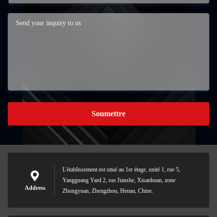
Soumettre
L'établissement est situé au 1er étage, unité 1, rue 5,
Yangguang Yard 2, rue Jianshe, Xisanhuan, zone
Address
Zhongyuan, Zhengzhou, Henan, Chine.