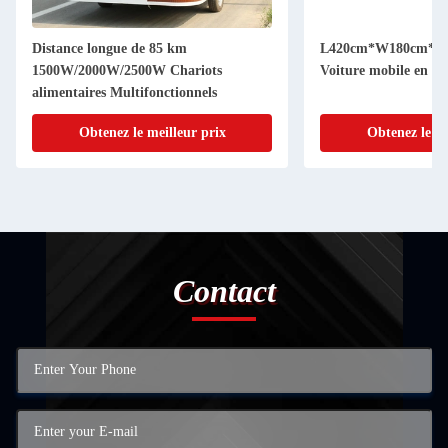
Distance longue de 85 km
L420cm*W180cm*H2
1500W/2000W/2500W Chariots
Voiture mobile en a
alimentaires Multifonctionnels
Obtenez le meilleur prix
Obtenez le me
Contact