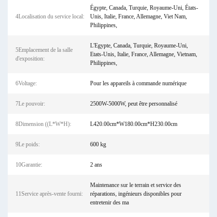
Égypte, Canada, Turquie, Royaume-Uni, États-
4Localisation du service local:
Unis, Italie, France, Allemagne, Viet Nam,
Philippines,
L'Egypte, Canada, Turquie, Royaume-Uni,
5Emplacement de la salle
Etats-Unis, Italie, France, Allemagne, Vietnam,
d'exposition:
Philippines,
6Voltage:
Pour les appareils à commande numérique
7Le pouvoir:
2500W-5000W, peut être personnalisé
8Dimension ((L*W*H):
L420.00cm*W180.00cm*H230.00cm
9Le poids:
600 kg
10Garantie:
2 ans
Maintenance sur le terrain et service des
11Service après-vente fourni:
réparations, ingénieurs disponibles pour
entretenir des ma