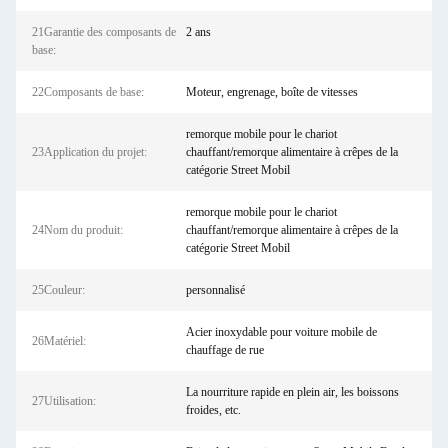
21Garantie des composants de
2 ans
base:
22Composants de base:
Moteur, engrenage, boîte de vitesses
remorque mobile pour le chariot
23Application du projet:
chauffant/remorque alimentaire à crêpes de la
catégorie Street Mobil
remorque mobile pour le chariot
24Nom du produit:
chauffant/remorque alimentaire à crêpes de la
catégorie Street Mobil
25Couleur:
personnalisé
Acier inoxydable pour voiture mobile de
26Matériel:
chauffage de rue
La nourriture rapide en plein air, les boissons
27Utilisation:
froides, etc.