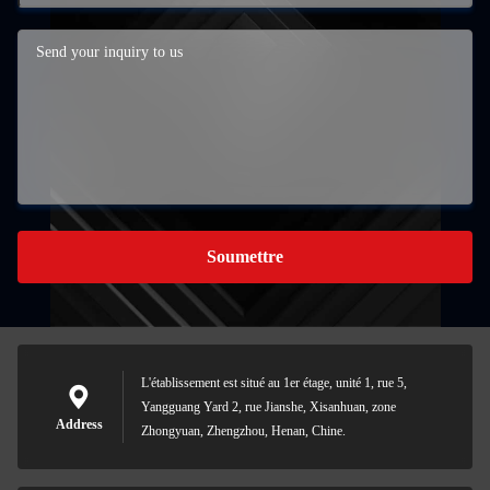
Soumettre
L'établissement est situé au 1er étage, unité 1, rue 5,
Yangguang Yard 2, rue Jianshe, Xisanhuan, zone
Address
Zhongyuan, Zhengzhou, Henan, Chine.