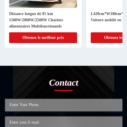
Distance longue de 85 km
L420cm*W180cm*H2
1500W/2000W/2500W Chariots
Voiture mobile en a
alimentaires Multifonctionnels
Obtenez le meilleur prix
Obtenez le me
Contact