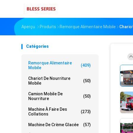
Aperçu
Produits
Remorque Alimentaire Mobile
Chario
Catégories
Remorque Alimentaire
(409)
Mobile
Chariot De Nourriture
(50)
Mobile
Camion Mobile De
(50)
Nourriture
Machine À Faire Des
(273)
Collations
Machine De Crème Glacée
(57)