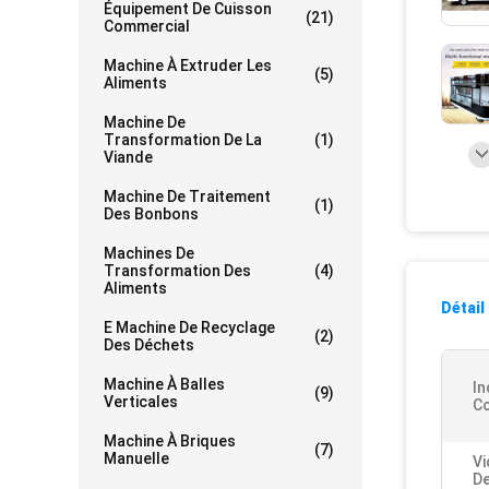
Équipement De Cuisson
(21)
Commercial
Machine À Extruder Les
(5)
Aliments
Machine De
Transformation De La
(1)
Viande
Machine De Traitement
(1)
Des Bonbons
Machines De
Transformation Des
(4)
Aliments
Détail
E Machine De Recyclage
(2)
Des Déchets
Machine À Balles
In
(9)
Verticales
C
Machine À Briques
(7)
Manuelle
Vi
De