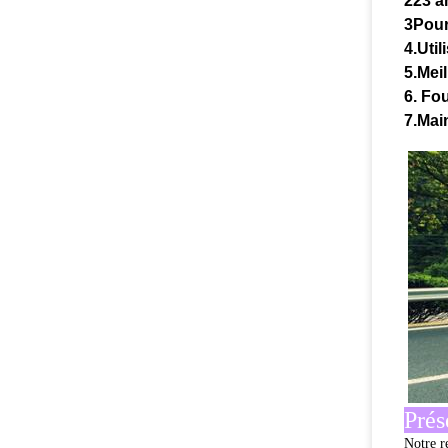
223 a
3Pour 
4.Util
5.Mei
6. Fou
7.Mai
Prés
Notre r