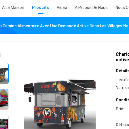
À La Maison
Produits
Vidéo
À Propos De Nous
Nous C
t/camion Alimentaire Avec Une Demande Active Dans Les Villages Nat
Chari
active
Détails
Lieu d'o
Nom de
Condit
Prix:
Détail