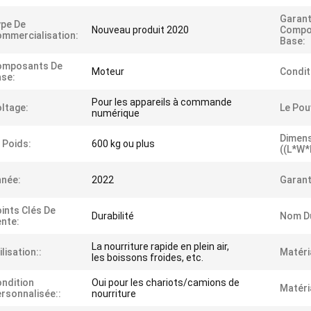
Garant
pe De
Nouveau produit 2020
Compo
mmercialisation:
Base:
omposants De
Moteur
Condit
se:
Pour les appareils à commande
ltage:
Le Pou
numérique
Dimen
 Poids:
600 kg ou plus
((L*W*
née:
2022
Garant
ints Clés De
Durabilité
Nom Du
nte:
La nourriture rapide en plein air,
ilisation::
Matéri
les boissons froides, etc.
ndition
Oui pour les chariots/camions de
Matéri
rsonnalisée::
nourriture