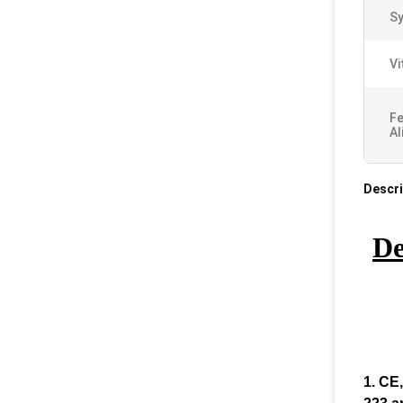
Sy
Vi
Fe
Al
Descri
De
1. CE