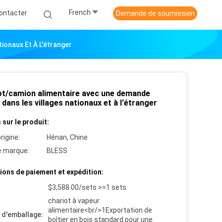
French
ontacter
Demande de soumission
ionaux Et À L'étranger
ot/camion alimentaire avec une demande
 dans les villages nationaux et à l'étranger
 sur le produit:
rigine:
Hénan, Chine
 marque:
BLESS
ions de paiement et expédition:
$3,588.00/sets >=1 sets
chariot à vapeur
alimentaire<br/>1Exportation de
s d'emballage:
boîtier en bois standard pour une