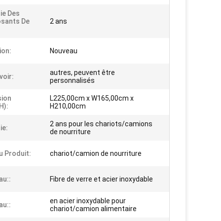
ie Des
sants De
2 ans
ion:
Nouveau
autres, peuvent être
voir:
personnalisés
sion
L225,00cm x W165,00cm x
H):
H210,00cm
2 ans pour les chariots/camions
ie:
de nourriture
 Produit:
chariot/camion de nourriture
au::
Fibre de verre et acier inoxydable
en acier inoxydable pour
au::
chariot/camion alimentaire