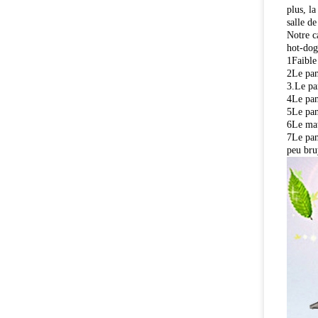
plus, la
salle de
Notre c
hot-dog,
1Faible
2Le pan
3.Le pan
4Le pani
5Le pan
6Le maté
7Le pani
peu bru