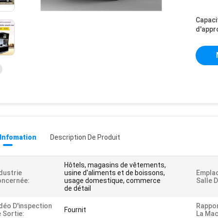
Capaci
d'appr
 Infomation
Description De Produit
Hôtels, magasins de vêtements,
dustrie
usine d'aliments et de boissons,
Empla
oncernée:
usage domestique, commerce
Salle D
de détail
déo D'inspection
Rappor
Fournit
 Sortie:
La Mac