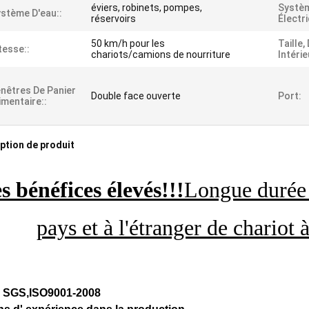
éviers, robinets, pompes,
Systè
stème D'eau::
réservoirs
Électri
50 km/h pour les
Taille,
tesse::
chariots/camions de nourriture
Intérie
nêtres De Panier
Double face ouverte
Port:
imentaire::
ption de produit
s bénéfices élevés!!!
Longue durée 
pays et à l'étranger de chariot
, SGS,ISO9001-2008