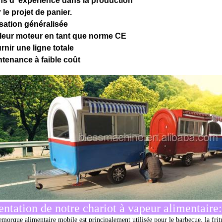
ns d' expérience dans la production
le projet de panier.
isation généralisée
lleur moteur en tant que norme CE
rnir une ligne totale
ntenance à faible coût
entation de notre chariot à vapeur alimentaire:
emorque alimentaire mobile est principalement utilisée pour le barbecue, la fritu