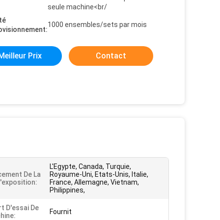
seule machine<br/
té
1000 ensembles/sets par mois
ovisionnement:
Meilleur Prix
Contact
L'Egypte, Canada, Turquie,
cement De La
Royaume-Uni, Etats-Unis, Italie,
'exposition:
France, Allemagne, Vietnam,
Philippines,
t D'essai De
Fournit
hine: