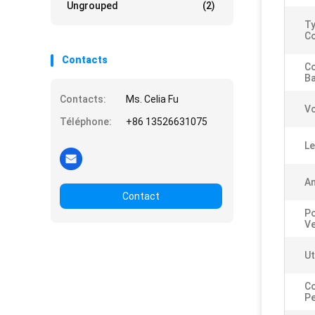
Ungrouped
(2)
Ty
Co
Contacts
C
Ba
Contacts:
Ms. Celia Fu
Vo
Téléphone:
+86 13526631075
Le
An
Contact
Po
Ve
Ut
Co
Pe