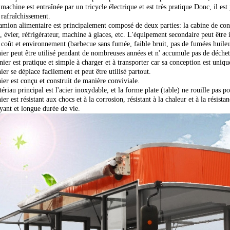
 machine est entraînée par un tricycle électrique et est très pratique.Donc, il est
 rafraîchissement.
amion alimentaire est principalement composé de deux parties: la cabine de cond
 évier, réfrigérateur, machine à glaces, etc. L'équipement secondaire peut être in
 coût et environnement (barbecue sans fumée, faible bruit, pas de fumées huileu
ier peut être utilisé pendant de nombreuses années et n' accumule pas de déchets
ier est pratique et simple à charger et à transporter car sa conception est uniqu
er se déplace facilement et peut être utilisé partout.
ier est conçu et construit de manière conviviale.
riau principal est l'acier inoxydable, et la forme plate (table) ne rouille pas p
er est résistant aux chocs et à la corrosion, résistant à la chaleur et à la résist
yant et longue durée de vie.