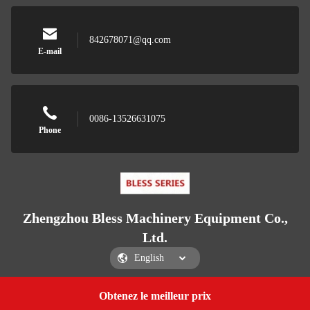
842678071@qq.com
E-mail
0086-13526631075
Phone
Zhengzhou Bless Machinery Equipment Co.,
Ltd.
Obtenez le meilleur prix
Get a Quote
Zhengzhou Bless Machinery Equipment Co., Ltd.