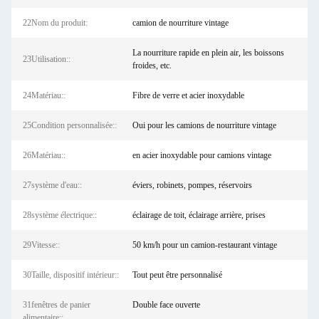
22Nom du produit:
camion de nourriture vintage
La nourriture rapide en plein air, les boissons
23Utilisation::
froides, etc.
24Matériau::
Fibre de verre et acier inoxydable
25Condition personnalisée::
Oui pour les camions de nourriture vintage
26Matériau::
en acier inoxydable pour camions vintage
27système d'eau::
éviers, robinets, pompes, réservoirs
28système électrique::
éclairage de toit, éclairage arrière, prises
29Vitesse::
50 km/h pour un camion-restaurant vintage
30Taille, dispositif intérieur::
Tout peut être personnalisé
31fenêtres de panier
Double face ouverte
alimentaire::