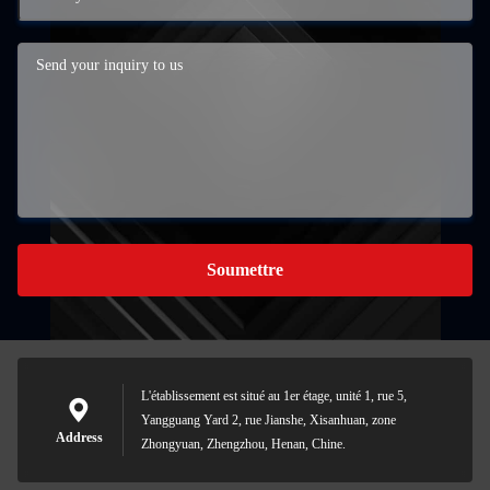
Soumettre
L'établissement est situé au 1er étage, unité 1, rue 5,
Yangguang Yard 2, rue Jianshe, Xisanhuan, zone
Address
Zhongyuan, Zhengzhou, Henan, Chine.