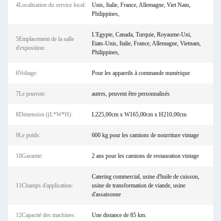
4Localisation du service local:
Unis, Italie, France, Allemagne, Viet Nam,
Philippines,
L'Egypte, Canada, Turquie, Royaume-Uni,
5Emplacement de la salle
Etats-Unis, Italie, France, Allemagne, Vietnam,
d'exposition:
Philippines,
6Voltage:
Pour les appareils à commande numérique
7Le pouvoir:
autres, peuvent être personnalisés
8Dimension ((L*W*H):
L225,00cm x W165,00cm x H210,00cm
9Le poids:
600 kg pour les camions de nourriture vintage
10Garantie:
2 ans pour les camions de restauration vintage
Catering commercial, usine d'huile de cuisson,
11Champs d'application:
usine de transformation de viande, usine
d'assaisonne
12Capacité des machines:
Une distance de 85 km.