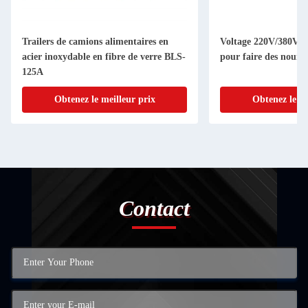
Trailers de camions alimentaires en
Voltage 220V/380V Ma
acier inoxydable en fibre de verre BLS-
pour faire des nouill
125A
Obtenez le meilleur prix
Obtenez le me
Contact