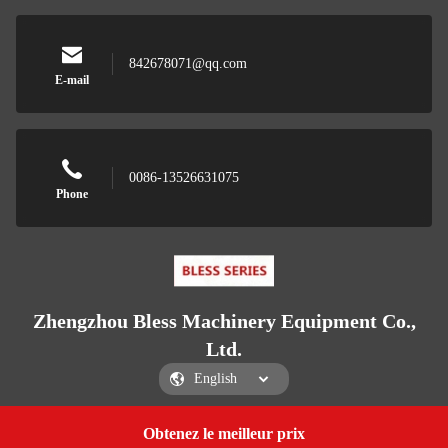
842678071@qq.com
E-mail
0086-13526631075
Phone
Zhengzhou Bless Machinery Equipment Co.,
Ltd.
Obtenez le meilleur prix
Get a Quote
Zhengzhou Bless Machinery Equipment Co., Ltd.