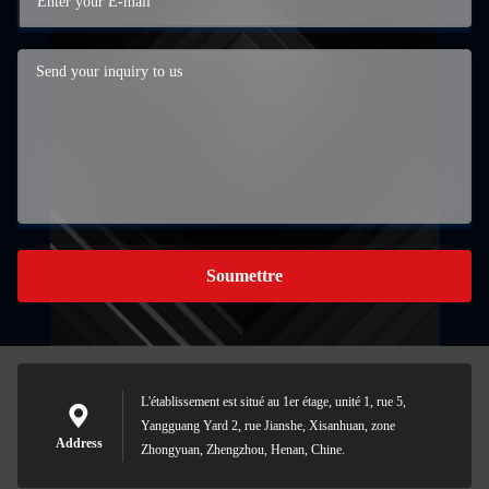
Soumettre
L'établissement est situé au 1er étage, unité 1, rue 5,
Yangguang Yard 2, rue Jianshe, Xisanhuan, zone
Address
Zhongyuan, Zhengzhou, Henan, Chine.