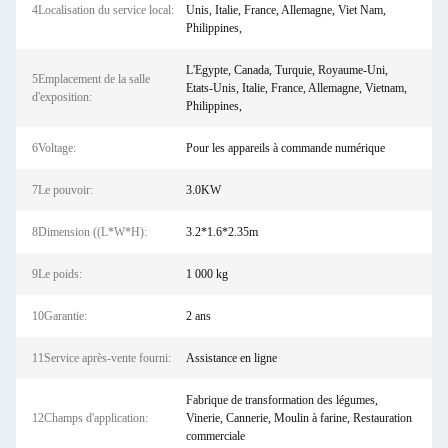
4Localisation du service local:
Unis, Italie, France, Allemagne, Viet Nam,
Philippines,
L'Egypte, Canada, Turquie, Royaume-Uni,
5Emplacement de la salle
Etats-Unis, Italie, France, Allemagne, Vietnam,
d'exposition:
Philippines,
6Voltage:
Pour les appareils à commande numérique
7Le pouvoir:
3.0KW
8Dimension ((L*W*H):
3.2*1.6*2.35m
9Le poids:
1 000 kg
10Garantie:
2 ans
11Service après-vente fourni:
Assistance en ligne
Fabrique de transformation des légumes,
12Champs d'application:
Vinerie, Cannerie, Moulin à farine, Restauration
commerciale