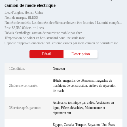
camion de mode électrique
Lieu d'origine: Hénan, Chine
Nom de marque: BLESS
Numéro de modèle: Les données de référence doivent être fournies à l'autorité compétente de l'État membre de l'expédit
Prix: $3,580.00/sets >=1 sets
Détails d'emballage: camion de nourriture mobile pas cher
1Exportation de boîtier en bois standard pour une seule mac
Capacité d'approvisionnement: 500 ensembles/sets par mois camion de nourriture mobile pas cher
Détail
Description
1Condition:
Nouveau
Hôtels, magasins de vêtements, magasins de
2Industrie concernée:
matériaux de construction, ateliers de réparation
de mach
Assistance technique par vidéo, Assistance en
3Service après garantie:
ligne, Pièces détachées, Maintenance et
réparation sur
Égypte, Canada, Turquie, Royaume-Uni, États-