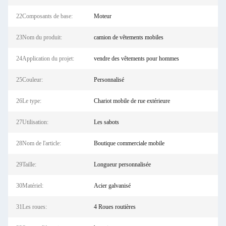
22Composants de base:
Moteur
23Nom du produit:
camion de vêtements mobiles
24Application du projet:
vendre des vêtements pour hommes
25Couleur:
Personnalisé
26Le type:
Chariot mobile de rue extérieure
27Utilisation:
Les sabots
28Nom de l'article:
Boutique commerciale mobile
29Taille:
Longueur personnalisée
30Matériel:
Acier galvanisé
31Les roues:
4 Roues routières