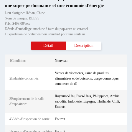
une super performance et une économie d'énergie
Lieu d'origine: Hénan, Chine
Nom de marque: BLESS
Prix: $498.00/sets
Détails d'emballage: machine à faire du pop-corn au caramel
1Exportation de boîtier en bois standard pour une seule m
Détail
Description
1Condition:
Nouveau
Ventes de vêtements, usine de produits
2Industrie concernée:
alimentaires et de boissons, usage domestique,
commerce de dé
Royaume-Uni, États-Unis, Philippines, Arabie
3Emplacement de la salle
saoudite, Indonésie, Espagne, Thaïlande, Chili,
d'exposition:
Émirats
4Vidéo d'inspection de sortie:
Fournit
5Rapport d'essai de la machine:
Fournit