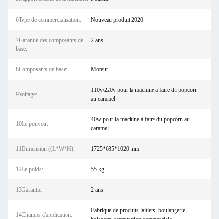
6Type de commercialisation:
Nouveau produit 2020
7Garantie des composants de
2 ans
base:
8Composants de base:
Moteur
110v/220v pour la machine à faire du popcorn
9Voltage:
au caramel
40w pour la machine à faire du popcorn au
10Le pouvoir:
caramel
11Dimension ((L*W*H):
1725*635*1020 mm
12Le poids:
55 kg
13Garantie:
2 ans
Fabrique de produits laitiers, boulangerie,
14Champs d'application: