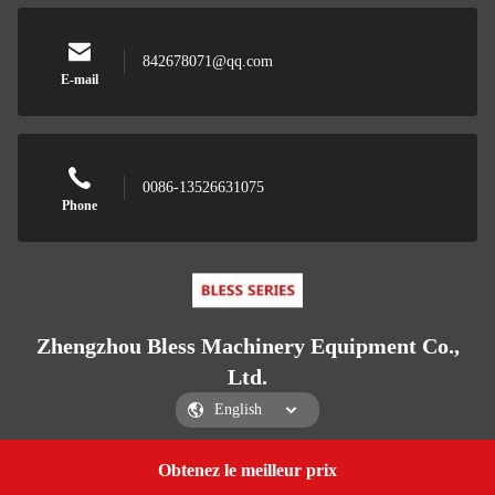
842678071@qq.com
E-mail
0086-13526631075
Phone
Zhengzhou Bless Machinery Equipment Co.,
Ltd.
Obtenez le meilleur prix
Get a Quote
Zhengzhou Bless Machinery Equipment Co., Ltd.