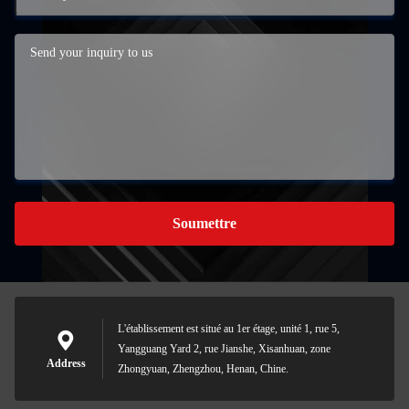
Soumettre
L'établissement est situé au 1er étage, unité 1, rue 5,
Yangguang Yard 2, rue Jianshe, Xisanhuan, zone
Address
Zhongyuan, Zhengzhou, Henan, Chine.