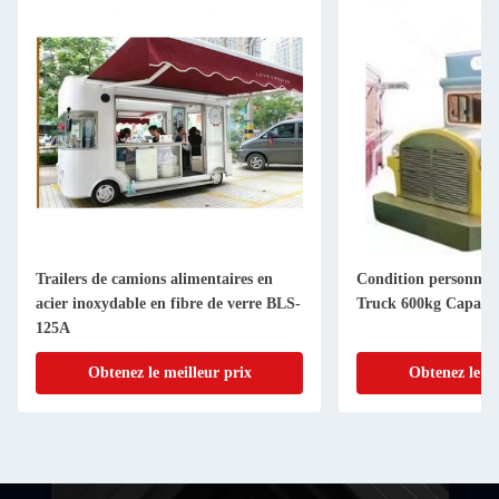
Condition personnalisée Vintage Food
Voltage 220V/380V Ma
Truck 600kg Capacité 220V/380V"
pour faire des nouill
Obtenez le meilleur prix
Obtenez le me