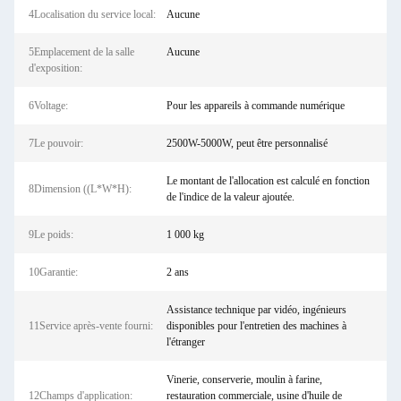
4Localisation du service local:
Aucune
5Emplacement de la salle
Aucune
d'exposition:
6Voltage:
Pour les appareils à commande numérique
7Le pouvoir:
2500W-5000W, peut être personnalisé
Le montant de l'allocation est calculé en fonction
8Dimension ((L*W*H):
de l'indice de la valeur ajoutée.
9Le poids:
1 000 kg
10Garantie:
2 ans
Assistance technique par vidéo, ingénieurs
11Service après-vente fourni:
disponibles pour l'entretien des machines à
l'étranger
Vinerie, conserverie, moulin à farine,
12Champs d'application:
restauration commerciale, usine d'huile de