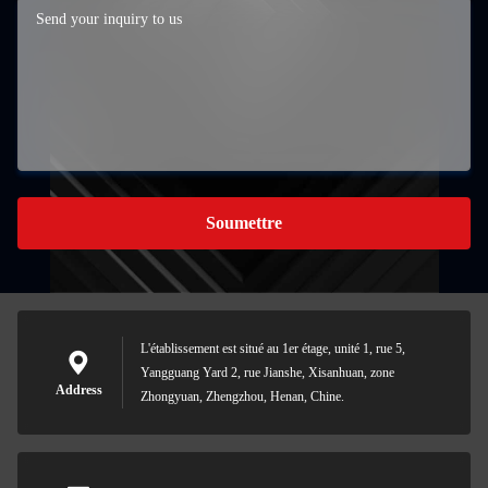
Soumettre
L'établissement est situé au 1er étage, unité 1, rue 5,
Yangguang Yard 2, rue Jianshe, Xisanhuan, zone
Address
Zhongyuan, Zhengzhou, Henan, Chine.