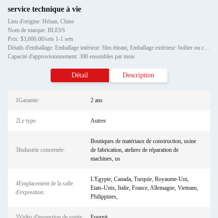
service technique à vie
Lieu d'origine: Hénan, Chine
Nom de marque: BLESS
Prix: $3,000.00/sets 1-1 sets
Détails d'emballage: Emballage intérieur: film étirant, Emballage extérieur: boîtier ou conteneur en bois standard pour l
Capacité d'approvisionnement: 300 ensembles par mois
Détail
Description
1Garantie:
2 ans
2Le type:
Autres
Boutiques de matériaux de construction, usine
3Industrie concernée:
de fabrication, ateliers de réparation de
machines, us
L'Egypte, Canada, Turquie, Royaume-Uni,
4Emplacement de la salle
Etats-Unis, Italie, France, Allemagne, Vietnam,
d'exposition:
Philippines,
5Vidéo d'inspection de sortie:
Fournit