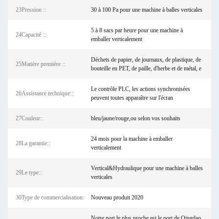
23Pression ::
30 à 100 Pa pour une machine à balles verticales
5 à 8 sacs par heure pour une machine à
24Capacité ::
emballer verticalement
Déchets de papier, de journaux, de plastique, de
25Matière première ::
bouteille en PET, de paille, d'herbe et de métal, e
Le contrôle PLC, les actions synchronisées
26Assistance technique::
peuvent toutes apparaître sur l'écran
27Couleur::
bleu/jaune/rouge,ou selon vos souhaits
24 mois pour la machine à emballer
28La garantie::
verticalement
Vertical&Hydraulique pour une machine à balles
29Le type::
verticales
30Type de commercialisation:
Nouveau produit 2020
Notre port le plus proche est le port de Qingdao,