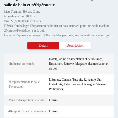
salle de bain et réfrigérateur
Lieu d'origine: Hénan, Chine
Nom de marque: BLESS
Prix: $3,588.00/sets >=1 sets
Détails d'emballage: 1Exportation de boîtier en bois standard pour une seule machine
2Marque d'expédition sur le boît
Capacité d'approvisionnement: 500 ensembles par mois, avec salle de bains et réfrigérateur
Détail
Description
Hôtels, Usine d'alimentation et de boissons,
1Industrie concernée:
Restaurant, Épicerie, Magasins d'alimentation et
de boi
L'Egypte, Canada, Turquie, Royaume-Uni,
2Emplacement de la salle
Etats-Unis, Italie, France, Allemagne, Vietnam,
d'exposition:
Philippines,
3Vidéo d'inspection de sortie:
Fournit
4Rapport d'essai de la machine:
Fournit