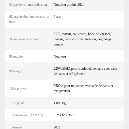
5Type de commercialisation:
Nouveau produit 2020
6Garantie des composants de
2 ans
base:
PLC, moteur, roulement, boîte de vitesses,
7Composants de base:
moteur, récipient sous pression, engrenage,
pompe
8Condition:
Nouveau
220V/50HZ pour chariot alimentaire avec salle
9Voltage:
de bains et réfrigérateur
3500w pour un panier avec salle de bains et
10Le pouvoir:
réfrigérateur
11Le poids:
1 000 kg
12Dimension ((L*W*H):
3.2*1.6*2.35m
13Année:
2022