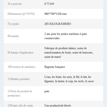
5Le pouvoir:
0.75 kW
6Dimension ((L*W*H):
980*700*1430 mm
7Le poids:
285 KILOGRAMMES
2 ans pour les petites machines à pain
8Garantie:
commerciales
Fabrique de produits laitiers, usine de
9Champs d'application:
transformation de fruits, usine de boissons,
usine de transf
10Fonction de machines:
Baguette française
L'eau, les fruits, les noix, le blé, le lait, les
11Matière première:
légumes, la farine, le soja, les œufs, le sucre
12Nom du produit de
pain
production:
13Points clés de vente:
Une productivité élevée