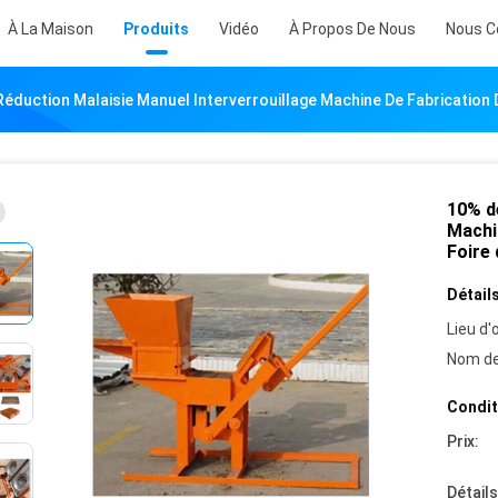
À La Maison
Produits
Vidéo
À Propos De Nous
Nous C
éduction Malaisie Manuel Interverrouillage Machine De Fabrication 
10% d
Machin
Foire
Détails
Lieu d'o
Nom de
Condit
Prix:
Détail