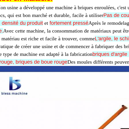
on usine a développé une machine à briques enroulées, c'est
cs, qui est bon marché et durable, facile à utiliser
Pas de cou
 densité du produit
et
fortement pressé
Après le remodelag
e.
Avec cette machine, la consommation de matériaux peut être
 matériau est riche et facile à trouver, comme
L'argile, le sc
ratique de créer une usine et de commencer à fabriquer des br
e type de machine est adapté à la fabrication
briques d'argile
 rouge, briques de boue rouge
Des moules différents peuvent