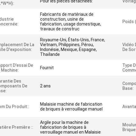
Pour les pièces détachées:
Voltag
L*W*H):
Fabricants de matériaux de
dustrie
construction, usine de
Poids 
oncernée:
fabrication, usage domestique,
travaux de construc
Royaume-Uni, États-Unis, France,
mplacement De La
Vietnam, Philippines, Pérou,
Vidéo 
lle D'exposition:
Indonésie, Mexique, Espagne,
De Sor
Thaïlande
pport D'essai De
Type D
Fournit
 Machine:
Commer
rantie Des
Compo
omposants De
2 ans
Base:
se:
Malaisie machine de fabrication
m Du Produit::
Avanta
de briques à verrouillage manuel
Argile pour la machine de
Moulur
tière Première ::
fabrication de briques à
Brique:
verrouillage manuel en Malaisie