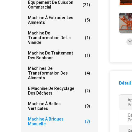
Équipement De Cuisson
(21)
Commercial
Machine À Extruder Les
(5)
Aliments
Machine De
Transformation De La
(1)
Viande
Machine De Traitement
(1)
Des Bonbons
Machines De
Transformation Des
(4)
Aliments
Détail
E Machine De Recyclage
(2)
Des Déchets
Ap
Machine À Balles
Pr
(9)
Verticales
Ca
Machine À Briques
Pr
(7)
Manuelle
D