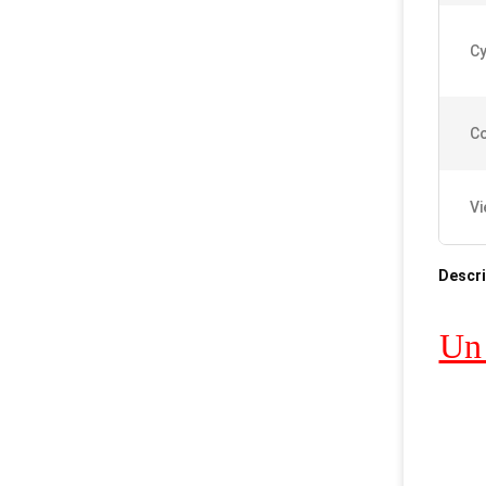
Cy
Co
Vi
Descri
Un 