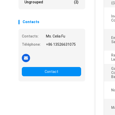
Ungrouped
(2)
((
In
C
Contacts
Contacts:
Ms. Celia Fu
E
Sa
Téléphone:
+86 13526631075
Ra
La
Ga
Contact
C
Ba
No
Ma