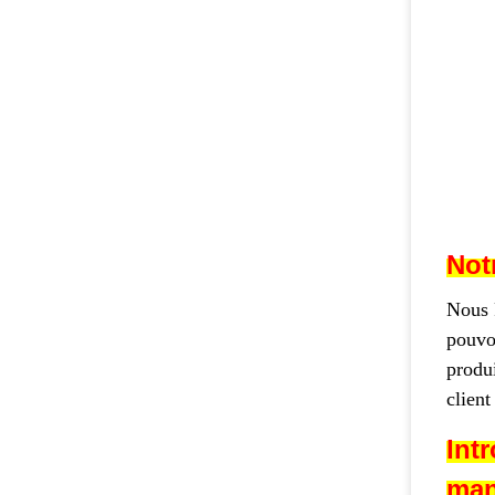
Notr
Nous
pouvon
produi
client
Int
man