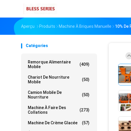
Aperçu
Produits
Machine À Briques Manuelle
10% De R
Catégories
Remorque Alimentaire
(409)
Mobile
Chariot De Nourriture
(50)
Mobile
Camion Mobile De
(50)
Nourriture
Machine À Faire Des
(273)
Collations
Machine De Crème Glacée
(57)