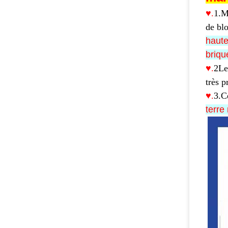
♥.
1.
M
de blo
haute
briqu
♥.
2Le
très p
♥.
3.
C
terre