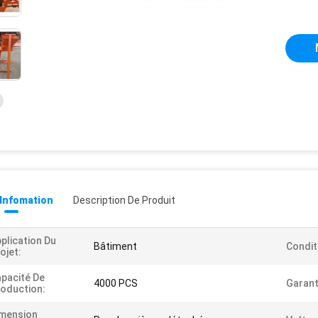
 Infomation
Description De Produit
plication Du
Bâtiment
Condit
ojet:
pacité De
4000 PCS
Garant
oduction:
imension