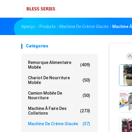
Aperçu
Produits
Machine De Crème Glacée
Machine À
Catégories
Remorque Alimentaire
(409)
Mobile
Chariot De Nourriture
(50)
Mobile
Camion Mobile De
(50)
Nourriture
Machine À Faire Des
(273)
Collations
Machine De Crème Glacée
(57)