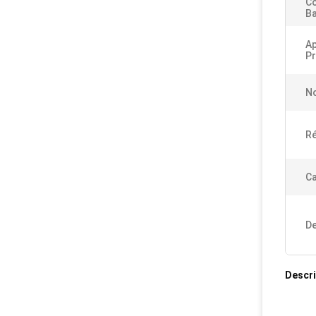
C
Ba
Ap
Pr
No
Ré
Ca
De
Descri