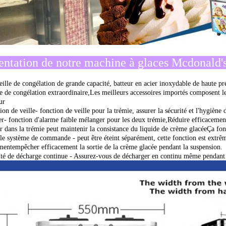
entation de notre machine à glaces Mcdonald's
eille de congélation de grande capacité, batteur en acier inoxydable de haute pré
le de congélation extraordinaire,Les meilleurs accessoires importés composent l
ur
ion de veille- fonction de veille pour la trémie, assurer la sécurité et l'hygiène
r- fonction d'alarme faible mélanger pour les deux trémie,Réduire efficacement 
ur dans la trémie peut maintenir la consistance du liquide de crème glacéeÇa fon
le système de commande - peut être éteint séparément, cette fonction est extrê
mentempêcher efficacement la sortie de la crème glacée pendant la suspension.
té de décharge continue - Assurez-vous de décharger en continu même pendant l