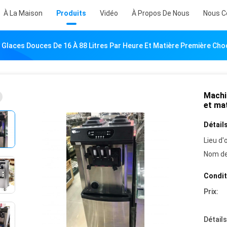
À La Maison
Produits
Vidéo
À Propos De Nous
Nous C
 Glaces Douces De 16 À 88 Litres Par Heure Et Matière Première Cho
Machin
et ma
Détails
Lieu d'o
Nom de
Condit
Prix:
Détail