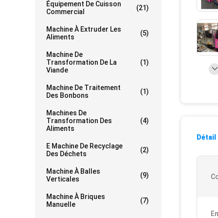
Équipement De Cuisson
(21)
Commercial
Machine À Extruder Les
(5)
Aliments
Machine De
Transformation De La
(1)
Viande
Machine De Traitement
(1)
Des Bonbons
Machines De
Transformation Des
(4)
Aliments
Détail
E Machine De Recyclage
(2)
Des Déchets
Machine À Balles
(9)
Co
Verticales
Machine À Briques
(7)
Manuelle
E