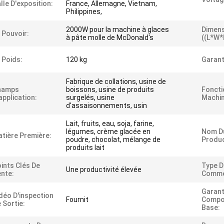
lle D'exposition:
France, Allemagne, Vietnam,
Philippines,
2000W pour la machine à glaces
Dimen
 Pouvoir:
à pâte molle de McDonald's
((L*W*
 Poids:
120 kg
Garant
Fabrique de collations, usine de
hamps
boissons, usine de produits
Foncti
application:
surgelés, usine
Machin
d'assaisonnements, usin
Lait, fruits, eau, soja, farine,
légumes, crème glacée en
Nom Du
tière Première:
poudre, chocolat, mélange de
Produc
produits lait
ints Clés De
Type D
Une productivité élevée
nte:
Commer
Garant
déo D'inspection
Fournit
Compo
 Sortie:
Base: