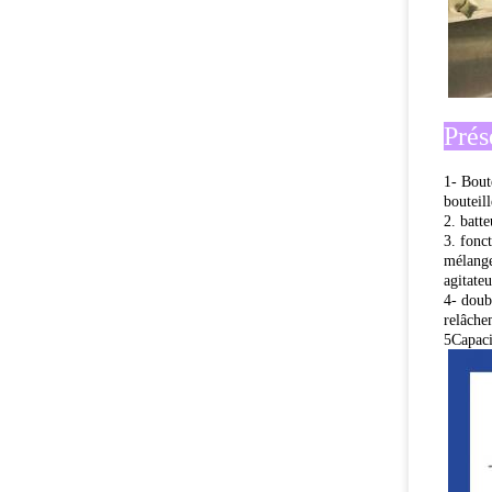
Prés
1- Bout
bouteil
2. batte
3. fonct
mélange
agitate
4- doub
relâche
5Capaci