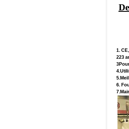
De
1. CE
223 a
3Pour
4.Util
5.Mei
6. Fou
7.Mai