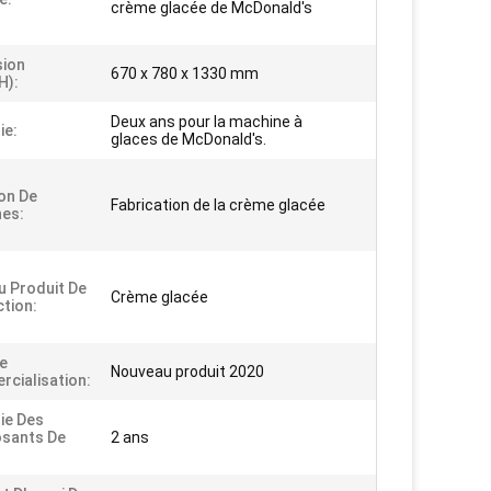
crème glacée de McDonald's
sion
670 x 780 x 1330 mm
H):
Deux ans pour la machine à
ie:
glaces de McDonald's.
on De
Fabrication de la crème glacée
es:
 Produit De
Crème glacée
tion:
e
Nouveau produit 2020
cialisation:
ie Des
sants De
2 ans