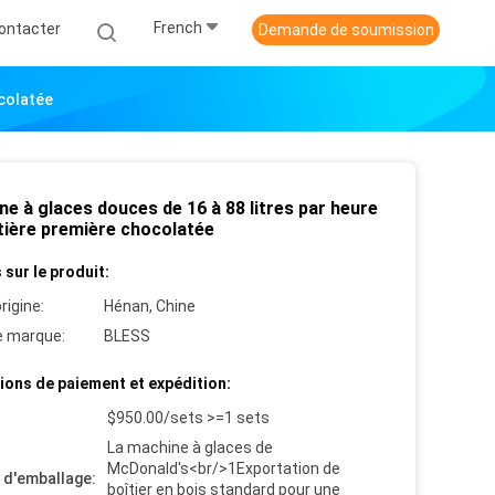
French
ontacter
Demande de soumission
colatée
e à glaces douces de 16 à 88 litres par heure
tière première chocolatée
 sur le produit:
rigine:
Hénan, Chine
 marque:
BLESS
ions de paiement et expédition:
$950.00/sets >=1 sets
La machine à glaces de
McDonald's<br/>1Exportation de
s d'emballage:
boîtier en bois standard pour une