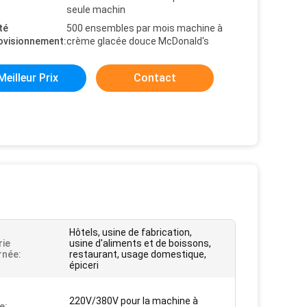
seule machin
té
500 ensembles par mois machine à
ovisionnement:
crème glacée douce McDonald's
Meilleur Prix
Contact
Hôtels, usine de fabrication,
rie
usine d'aliments et de boissons,
rnée:
restaurant, usage domestique,
épiceri
220V/380V pour la machine à
e: