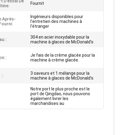
t D'essai De
Fournit
hine:
Ingénieurs disponibles pour
e Après-
l'entretien des machines à
Fourni:
l'étranger
304 en acier inoxydable pour la
au::
machine à glaces de McDonald's
Je fais de la crème glacée pour la
on::
machine à crème glacée.
3 saveurs et 1 mélange pour la
::
machine à glaces de McDonald's
Notre port le plus proche est le
port de Qingdao, nous pouvons
également livrer les
marchandises au