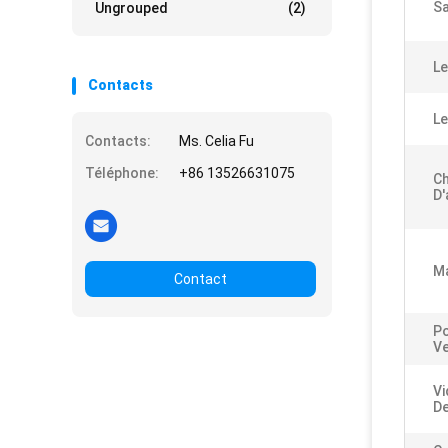
Sa
Ungrouped
(2)
Le
Contacts
Le
Contacts:
Ms. Celia Fu
Téléphone:
+86 13526631075
C
D'
Ma
Contact
Po
Ve
Vi
De