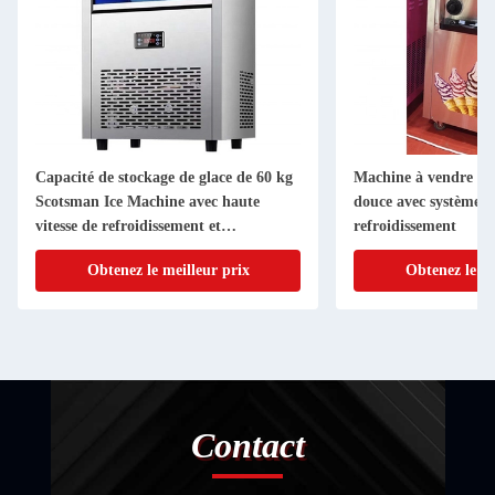
Capacité de stockage de glace de 60 kg
Machine à vendre de
Scotsman Ice Machine avec haute
douce avec système d
vitesse de refroidissement et
refroidissement
OEM/ODM
Obtenez le meilleur prix
Obtenez le me
Contact