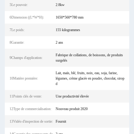
5Le pouvoir:
2.8kw
6Dimension ((L*W*H):
1650*560*780 mm
7Le poids:
155 kilogrammes
8Garantie:
2 ans
Fabrique de collations, de boissons, de produits
9Champs d'application:
surgelés
Lait, maïs, blé, fruits, noix, eau, soja, farine,
10Matière première:
légumes, crème glacée en poudre, chocolat, sirop
d
11Points clés de vente:
Une productivité élevée
12Type de commercialisation:
Nouveau produit 2020
13Vidéo d'inspection de sortie:
Fournit