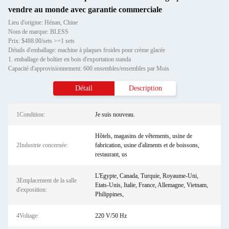
vendre au monde avec garantie commerciale
Lieu d'origine: Hénan, Chine
Nom de marque: BLESS
Prix: $488.00/sets >=1 sets
Détails d'emballage: machine à plaques froides pour crème glacée
1. emballage de boîtier en bois d'exportation standa
Capacité d'approvisionnement: 600 ensembles/ensembles par Mois
Détail
Description
1Condition:
Je suis nouveau.
Hôtels, magasins de vêtements, usine de
2Industrie concernée:
fabrication, usine d'aliments et de boissons,
restaurant, us
L'Egypte, Canada, Turquie, Royaume-Uni,
3Emplacement de la salle
Etats-Unis, Italie, France, Allemagne, Vietnam,
d'exposition:
Philippines,
4Voltage:
220 V/50 Hz